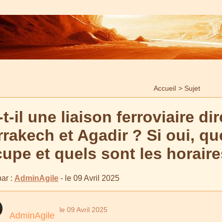
Accueil
>
Sujet
-t-il une liaison ferroviaire di
rakech et Agadir ? Si oui, q
upe et quels sont les horair
ar :
AdminAgile
- le 09 Avril 2025
le 09 Avril 2025
AdminAgile