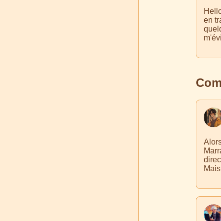
Hell
en tr
quelq
m'évi
Comm
Alors
Marr
direc
Mais 