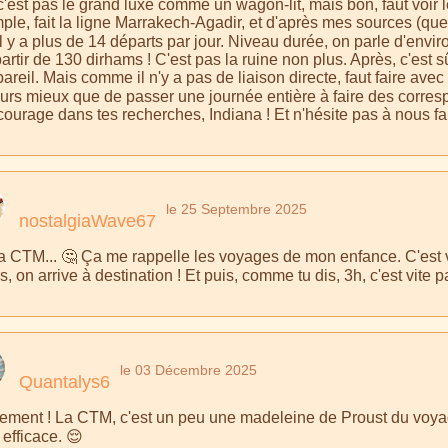
c'est pas le grand luxe comme un wagon-lit, mais bon, faut voir
le, fait la ligne Marrakech-Agadir, et d'après mes sources (que j
il y a plus de 14 départs par jour. Niveau durée, on parle d'environ
artir de 130 dirhams ! C'est pas la ruine non plus. Après, c'est s
areil. Mais comme il n'y a pas de liaison directe, faut faire avec 
ours mieux que de passer une journée entière à faire des corre
ourage dans tes recherches, Indiana ! Et n'hésite pas à nous fai
le 25 Septembre 2025
nostalgiaWave67
la CTM... 🤔 Ça me rappelle les voyages de mon enfance. C'est v
, on arrive à destination ! Et puis, comme tu dis, 3h, c'est vite 
le 03 Décembre 2025
Quantalys6
rement ! La CTM, c'est un peu une madeleine de Proust du voya
efficace. 😌