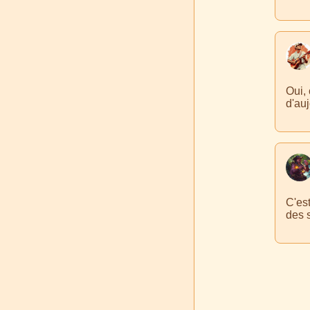
Oui, 
d'auj
C'es
des 