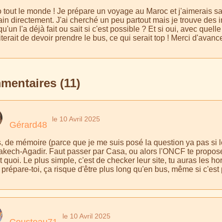
o tout le monde ! Je prépare un voyage au Maroc et j'aimerais sa
ain directement. J'ai cherché un peu partout mais je trouve des i
u'un l'a déjà fait ou sait si c'est possible ? Et si oui, avec que
terait de devoir prendre le bus, ce qui serait top ! Merci d'avanc
entaires (11)
le 10 Avril 2025
Gérard48
, de mémoire (parce que je me suis posé la question ya pas si lo
akech-Agadir. Faut passer par Casa, ou alors l'ONCF te propose 
t quoi. Le plus simple, c'est de checker leur site, tu auras les 
prépare-toi, ça risque d'être plus long qu'en bus, même si c'est 
le 10 Avril 2025
Cousteau71