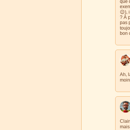
que 
exemp
😉), 
? À p
pas p
touj
bon c
Ah, 
moins
Clai
mais 