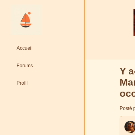
Accueil
Forums
Y a
Mar
Profil
occ
Posté p