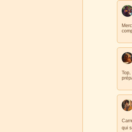
Merci
comp
Top, 
prépa
Carr
qui 