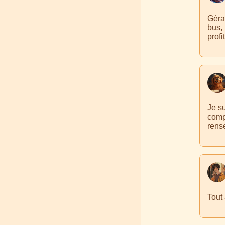
Géra
bus, 
profi
Je su
comp
rens
Tout 