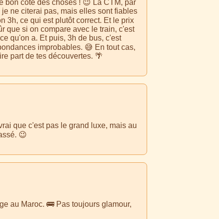
 le bon côté des choses ! 😉 La CTM, par
e ne citerai pas, mais elles sont fiables
 3h, ce qui est plutôt correct. Et le prix
ûr que si on compare avec le train, c'est
ce qu'on a. Et puis, 3h de bus, c'est
spondances improbables. 😅 En tout cas,
re part de tes découvertes. 🌴
rai que c'est pas le grand luxe, mais au
passé. 😉
ge au Maroc. 🚌 Pas toujours glamour,