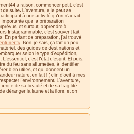
lément44 a raison, commencer petit, c'est
 de suite. L'aventure, elle peut se
articipant à une activité qu'on n'aurait
 importante que la préparation
 imprévus, et surtout, apprendre à
jours Instagrammable, c'est souvent fait
 En parlant de préparation, j'ai trouvé
nturier.fr/
. Bon, je sais, ça fait un peu
matériel, des guides de destinations et
embarquer selon le type d'expédition,
essentiel, c'est l'état d'esprit. Et puis,
ire du feu sans allumettes, à identifier
rer bien utiles, et qui donnent un
deur nature, en fait ! ( clin d'oeil à mes
e respecter l'environnement. L'aventure,
ience de sa beauté et de sa fragilité.
 de déranger la faune et la flore, et on