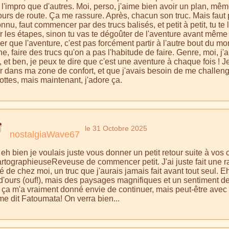
l'impro que d'autres. Moi, perso, j'aime bien avoir un plan, même
urs de route. Ça me rassure. Après, chacun son truc. Mais faut pa
onnu, faut commencer par des trucs balisés, et petit à petit, tu t
er les étapes, sinon tu vas te dégoûter de l'aventure avant même
er que l'aventure, c'est pas forcément partir à l'autre bout du mo
ne, faire des trucs qu'on a pas l'habitude de faire. Genre, moi, 
 et ben, je peux te dire que c'est une aventure à chaque fois ! 
r dans ma zone de confort, et que j'avais besoin de me challenge
ottes, mais maintenant, j'adore ça.
le 31 Octobre 2025
nostalgiaWave67
eh bien je voulais juste vous donner un petit retour suite à vos c
artographieuseReveuse de commencer petit. J'ai juste fait une r
é de chez moi, un truc que j'aurais jamais fait avant tout seul. Eh 
'ours (ouf!), mais des paysages magnifiques et un sentiment de f
, ça m'a vraiment donné envie de continuer, mais peut-être avec 
e dit Fatoumata! On verra bien...