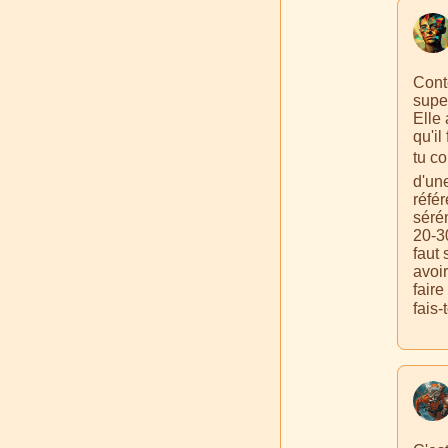
Conte
super
Elle 
qu'i
tu c
d'une
référ
sérén
20-3
faut 
avoir
faire
fais-