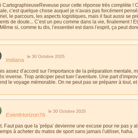
i CartographieuseReveuse pour cette réponse très complète ! C'e
le, c'est quelque chose auquel je n'avais pas forcément pensé. O
iel, le parcours, les aspects logistiques, mais il faut aussi se p
ts de doute... C'est un peu comme dans la vie, finalement ! Et me
 Même si, comme tu dis, l'essentiel est dans l'esprit, ça peut don
le 30 Octobre 2025
Indiana
uis assez d'accord sur l'importance de la préparation mentale, m
ès inverse. Trop anticiper peut tuer l'aventure. Une part d'impro
end le voyage mémorable. On ne peut pas se préparer à tout, et c
le 30 Octobre 2025
EventHorizon76
t. Faut pas que la 'prépa' devienne une excuse pour ne pas y a
temps à acheter du matos de sport sans jamais l'utiliser, haha.