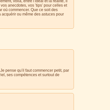
nt, voilà, entre l'idéal et la réalité, il
os anecdotes, vos 'tips' pour celles et
par où commencer. Que ce soit des
 à acquérir ou même des astuces pour
. Je pense qu'il faut commencer petit, par
iel, ses compétences et surtout de