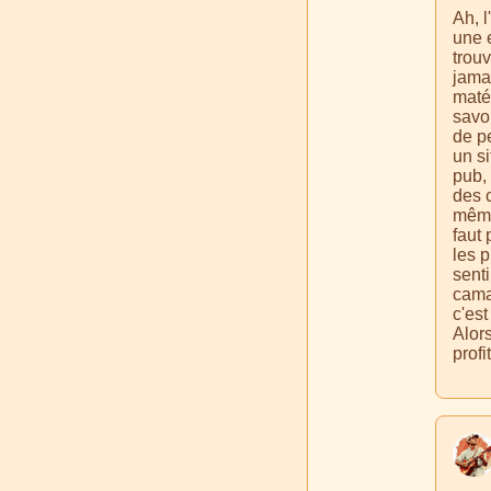
Ah, l
une e
trouv
jama
matér
savou
de p
un si
pub, 
des 
même 
faut 
les 
senti
camar
c'est
Alors
prof