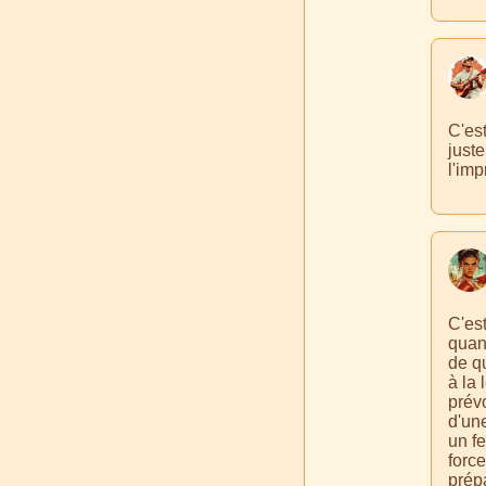
C'est
juste
l'im
C'est
quand
de q
à la 
prév
d'une
un fe
forc
prépa