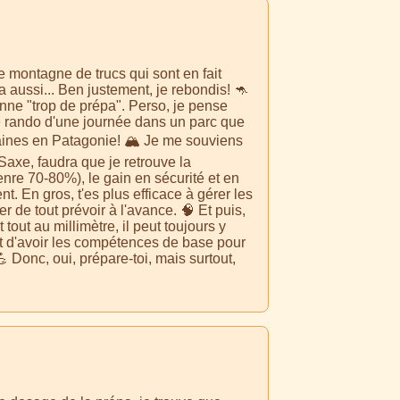
e montagne de trucs qui sont en fait
a aussi... Ben justement, je rebondis! 🦘
enne "trop de prépa". Perso, je pense
Une rando d'une journée dans un parc que
aines en Patagonie! 🏔️ Je me souviens
Saxe, faudra que je retrouve la
enre 70-80%), le gain en sécurité et en
nt. En gros, t'es plus efficace à gérer les
de tout prévoir à l'avance. 🧠 Et puis,
tout au millimètre, il peut toujours y
est d'avoir les compétences de base pour
 Donc, oui, prépare-toi, mais surtout,