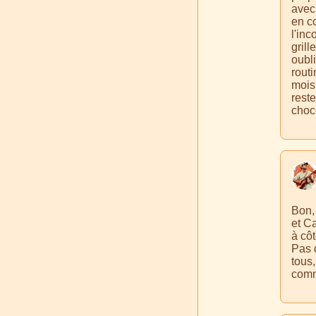
avec 
en co
l'inc
grill
oubli
routi
mois,
reste
choc
Bon, 
et C
à côt
Pas d
tous
comm