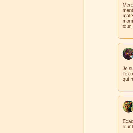
Merc
menta
matér
momen
tour.
Je s
l'exc
qui r
Exac
leur 