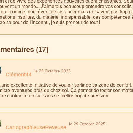
rt et de vivre des expériences nouvelles et enrichissantes. Seuleme
souvent un monde... J'aimerais beaucoup entendre vos conseils, v
 qui, comme moi, rêvent de se lancer mais ne savent pas trop 
inations insolites, du matériel indispensable, des compétences
re sa peur de l'inconnu, je suis preneur de tout !
entaires (17)
le 29 Octobre 2025
Clément44
 une excellente initiative de vouloir sortir de sa zone de confort
micro-aventures près de chez soi. Ça permet de tester son matér
dre confiance en soi sans se mettre trop de pression.
le 29 Octobre 2025
CartographieuseReveuse