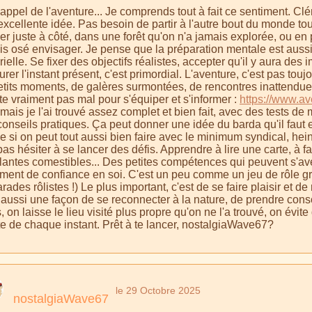
'appel de l'aventure... Je comprends tout à fait ce sentiment. C
xcellente idée. Pas besoin de partir à l'autre bout du monde tout
er juste à côté, dans une forêt qu'on n'a jamais explorée, ou en p
is osé envisager. Je pense que la préparation mentale est aussi
ielle. Se fixer des objectifs réalistes, accepter qu'il y aura des
rer l'instant présent, c'est primordial. L'aventure, c'est pas tou
etits moments, de galères surmontées, de rencontres inattendues.
te vraiment pas mal pour s'équiper et s'informer :
https://www.ave
mais je l'ai trouvé assez complet et bien fait, avec des tests de 
conseils pratiques. Ça peut donner une idée du barda qu'il faut 
si on peut tout aussi bien faire avec le minimum syndical, hein. L'
pas hésiter à se lancer des défis. Apprendre à lire une carte, à fa
plantes comestibles... Des petites compétences qui peuvent s'avé
ment de confiance en soi. C'est un peu comme un jeu de rôle gran
ades rôlistes !) Le plus important, c'est de se faire plaisir et d
 aussi une façon de se reconnecter à la nature, de prendre consc
, on laisse le lieu visité plus propre qu'on ne l'a trouvé, on évite
ite de chaque instant. Prêt à te lancer, nostalgiaWave67?
le 29 Octobre 2025
nostalgiaWave67