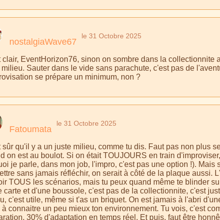
le 31 Octobre 2025
nostalgiaWave67
 clair, EventHorizon76, sinon on sombre dans la collectionnite ai
 milieu. Sauter dans le vide sans parachute, c'est pas de l'avent
provisation se prépare un minimum, non ?
le 31 Octobre 2025
Fatoumata
 sûr qu'il y a un juste milieu, comme tu dis. Faut pas non plus s
 on est au boulot. Si on était TOUJOURS en train d'improviser, ça
uoi je parle, dans mon job, l'impro, c'est pas une option !). Ma
lettre sans jamais réfléchir, on serait à côté de la plaque aussi. 
oir TOUS les scénarios, mais tu peux quand même te blinder sur
 carte et d'une boussole, c'est pas de la collectionnite, c'est ju
u, c'est utile, même si t'as un briquet. On est jamais à l'abri d'u
e à connaitre un peu mieux ton environnement. Tu vois, c'est c
ration, 30% d'adaptation en temps réel. Et puis, faut être honnêt