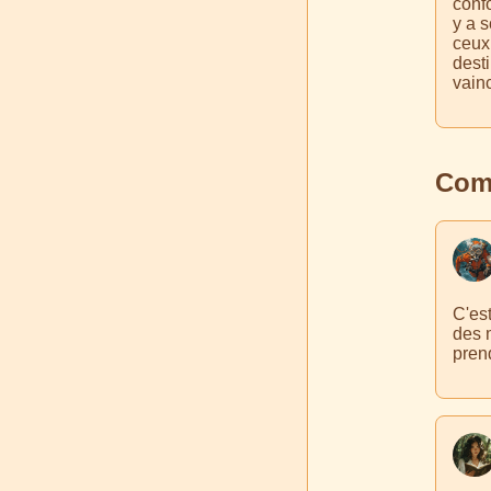
confo
y a 
ceux
dest
vainc
Comm
C'est
des 
pren