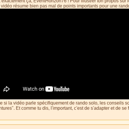
t exactement ça, EventHorizon76 ! Pour illustrer ton propos sur 
e vidéo résume bien pas mal de points importants pour une rando
 si la vidéo parle spécifiquement de rando solo, les conseils s
tures". Et comme tu dis, l'important, c'est de s'adapter et de se 