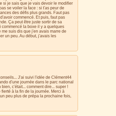
 si je sais que je vais devoir le modifier
s se voiler la face : si t'as peur de
e lances des défis plus grands. Faut pas
 d'avoir commencé. Et puis, faut pas
nde. Ça peut être juste sortir de sa
j'ai commencé la boxe il y a quelques
Je me suis dis que j'en avais marre de
r un peu. Au début, j'avais les
onseils... J'ai suivi l'idée de Clément44
ando d'une journée dans le parc national
bien, c'était... comment dire... super !
ierté à la fin de la journée. Merci à
un peu plus de prépa la prochaine fois,