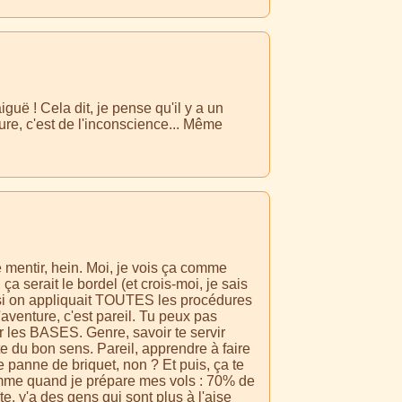
guë ! Cela dit, je pense qu'il y a un
ure, c'est de l'inconscience... Même
e mentir, hein. Moi, je vois ça comme
 serait le bordel (et crois-moi, je sais
is si on appliquait TOUTES les procédures
L'aventure, c'est pareil. Tu peux pas
 les BASES. Genre, savoir te servir
ste du bon sens. Pareil, apprendre à faire
ne panne de briquet, non ? Et puis, ça te
omme quand je prépare mes vols : 70% de
e, y'a des gens qui sont plus à l'aise