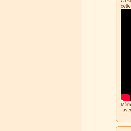
C'es
cett
Même
"aven