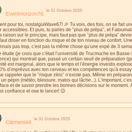
le 31 Octobre 2025
EventHorizon76
nt pour toi, nostalgiaWave67! 🎉 Tu vois, des fois, on se fait un
 accessibles. Et puis, tu parles de "plus de prépa", et Fatoumat
a raison sur le principe, mais faut pas que "plus de prépa" devi
l faut doser en fonction du risque et de ton niveau de confort. 
onnais pas trop, c'est pas la même chose qu'une expé de 3 sem
 étude (je crois que c'était l'université de Trucmuche en Basse-
ence) qui montrait que, passé un certain seuil de préparation (g
ité est marginal, alors que le temps et l'énergie investis explose
0% d'imprévus avec ton cerveau et tes compétences qu'à essayer 
se rappeler que le "risque zéro" n'existe pas. Même en préparant 
 un pépin (météo, blessure, matos qui lâche...). L'important, c'
 face et de savoir prendre les bonnes décisions sur le moment. 
toi confiance et ose te lancer! 😉
le 31 Octobre 2025
Clément44