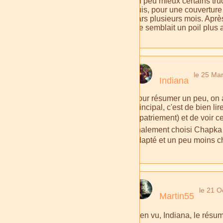
un peu mieux certains truc
puis, pour une couverture 
pars plusieurs mois. Après
me semblait un poil plus 
le 25 Ma
Indiana
Pour résumer un peu, on 
principal, c'est de bien li
rapatriement) et de voir c
finalement choisi Chapka 
adapté et un peu moins ch
le 21 O
Martin55
Bien vu, Indiana, le résu