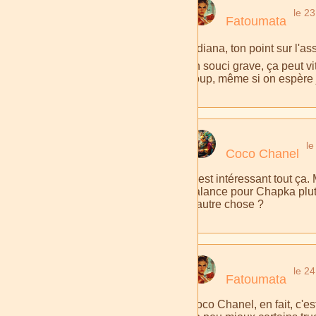
le 2
Fatoumata
Indiana, ton point sur l'a
un souci grave, ça peut v
coup, même si on espère 
le
Coco Chanel
C'est intéressant tout ça. 
balance pour Chapka plutô
d'autre chose ?
le 2
Fatoumata
Coco Chanel, en fait, c'es