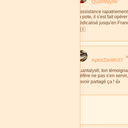
Quantalys6
L'assistance rapatriement, 
un pote, il s'est fait opé
médicalisé jusqu'en France
🇲🇽
l
ApexZenith37
Quantalys6, ton témoignag
préfère ne pas s'en servir,
d'avoir partagé ça ! 👍