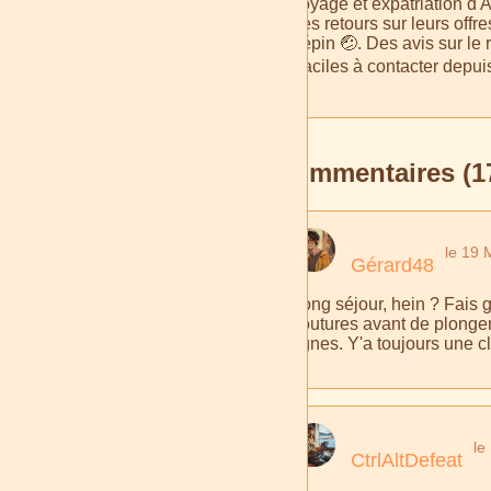
voyage et expatriation d'Ap
des retours sur leurs offre
pépin 🤕. Des avis sur le 
Faciles à contacter depuis
Commentaires (1
le 19 
Gérard48
Long séjour, hein ? Fais g
coutures avant de plonger 
lignes. Y'a toujours une c
le
CtrlAltDefeat