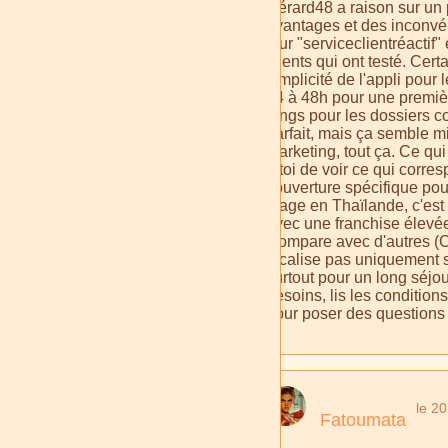
Gérard48 a raison sur un po
avantages et des inconvéni
leur "serviceclientréactif
clients qui ont testé. Cer
simplicité de l'appli pou
24 à 48h pour une première
longs pour les dossiers c
parfait, mais ça semble m
marketing, tout ça. Ce qui
à toi de voir ce qui corre
couverture spécifique pour
plage en Thaïlande, c'es
avec une franchise élevée,
Compare avec d'autres (Ch
focalise pas uniquement su
surtout pour un long séjou
besoins, lis les condition
pour poser des questions 
le 2
Fatoumata