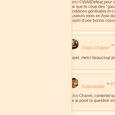
Merci CtrlAltDefeat pour c
vrai que le coup des "gar
conditions générales et c
plusieurs mois en Asie 
besoin d'une bonne couver
le
Coco Chanel
Super, merci beaucoup pour
le 2
Fatoumata
Coco Chanel, contente que 
qui ai posé la question ini