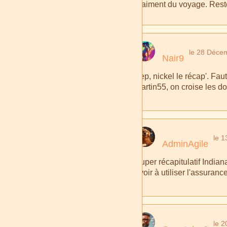
vraiment du voyage. Reste 
le 28 Déce
Nair9
Yep, nickel le récap'. Fa
Martin55, on croise les doi
le 1
AdminAgile
Super récapitulatif Indian
avoir à utiliser l'assuran
le 2