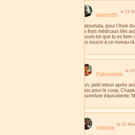
le 22 
Martin55
Fatoumata, pour l'Asie du
les frais médicaux liés au
assure-toi que tu es bien 
des soucis à ce niveau-là
le 2
Fatoumata
Bon, petit retour après avo
mais pour le coup, Chapk
couverture équivalente. Me
le 23 Ma
Indiana