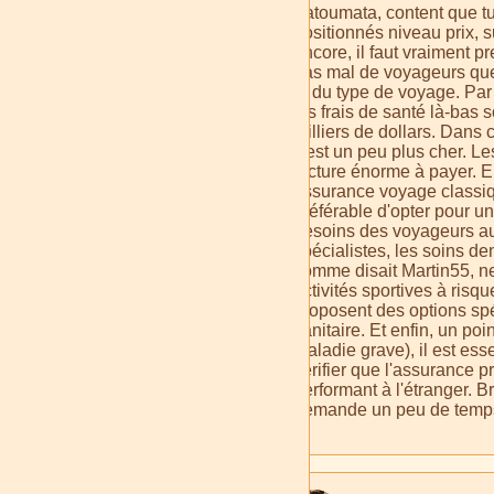
Fatoumata, content que tu
positionnés niveau prix, s
encore, il faut vraiment 
pas mal de voyageurs que 
et du type de voyage. Pa
les frais de santé là-bas 
milliers de dollars. Dans 
c'est un peu plus cher. Le
facture énorme à payer. En
assurance voyage classiqu
préférable d'opter pour u
besoins des voyageurs au
spécialistes, les soins de
comme disait Martin55, ne 
activités sportives à risq
proposent des options sp
sanitaire. Et enfin, un po
maladie grave), il est ess
vérifier que l'assurance p
performant à l'étranger. 
demande un peu de temps e