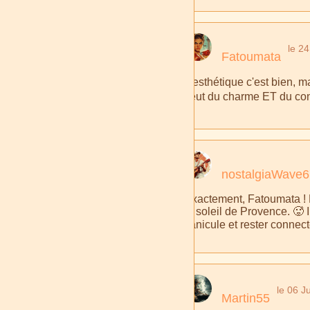
le 2
Fatoumata
L'esthétique c'est bien, m
veut du charme ET du conf
nostalgiaWave6
Exactement, Fatoumata ! L
le soleil de Provence. 🥵 
canicule et rester connecté
le 06 Ju
Martin55