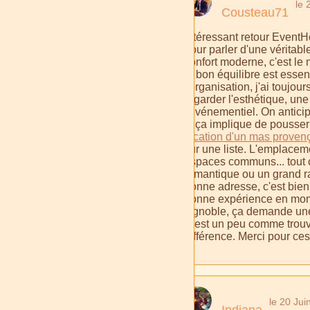
le 
Cousteau71
Intéressant retour EventHo
pour parler d'une véritabl
confort moderne, c'est le 
le bon équilibre est esse
l'organisation, j'ai touj
regarder l'esthétique, un
l'événementiel. On antici
si ça implique de pousser 
location d'un mas proven
sur une liste. L'emplaceme
espaces communs... tout ce
romantique ou un grand ra
bonne adresse, c'est bien
bonne expérience en momen
vignoble, ça demande une 
C'est un peu comme trouver 
différence. Merci pour ces
le 20 Jui
Indiana