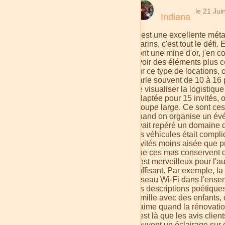
le 21 Jui
Indiana
C'est une excellente méta
marins, c'est tout le défi
sont une mine d'or, j'en 
avoir des éléments plus c
sur ce type de locations, 
parle souvent de 10 à 16 
de visualiser la logistiqu
adaptée pour 15 invités, 
groupe large. Ce sont ces d
quand on organise un évé
avait repéré un domaine qu
les véhicules était compl
invités moins aisée que pr
que ces mas conservent de
c'est merveilleux pour l'a
suffisant. Par exemple, la
réseau Wi-Fi dans l'ense
les descriptions poétique
famille avec des enfants
J'aime quand la rénovatio
c'est là que les avis clien
souvent un éclairage sur 