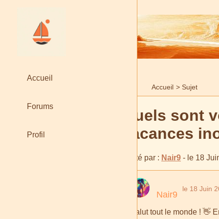
Accueil
Accueil
>
Sujet
Forums
Quels sont 
vacances ino
Profil
Posté par :
Nair9
- le 18 Ju
le 18 Juin 
Nair9
Salut tout le monde ! 👋