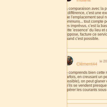
Ta comparaison avec la phot
la différence, c'est une e
que l'emplacement seul ne 
communs... tout compte pour
des imprévus, c'est la b
cette 'essence' du lieu e
suppose, facture ce servic
quand c'est possible.
le 2
Clément44
Je comprends bien cette r
Parfois, en creusant un p
possible), on peut glaner 
qu'ils se vendent presqu
repérer les courants sous-