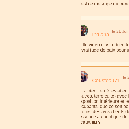
C'est ce mélange qui ren
le 21 Jui
Indiana
Cette vidéo illustre bien 
le vrai juge de paix pour 
le 
Cousteau71
On a bien cerné les attent
poutres, terre cuite) avec
disposition intérieure et 
occupants, que ce soit p
forums, des avis clients dé
l'essence authentique du l
locaux. 🏡🍷