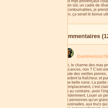
vos mas provençaux coups 
bien sûr, un cadre de rê
incontournables, je prends
loin, ça serait le bonus ul
Commentaires (1
EventHorizon76
Ah, le charme des mas pro
vacances, non ? C'est une 
brute des vieilles pierres,
gardent la fraîcheur, et p
une belle ruine. La partie
L'emplacement, c'est clair,
ou au contraire, avoir l'im
évidemment. Louer un peti
de personnes qu'un grand 
cousinades, aux trucs qui