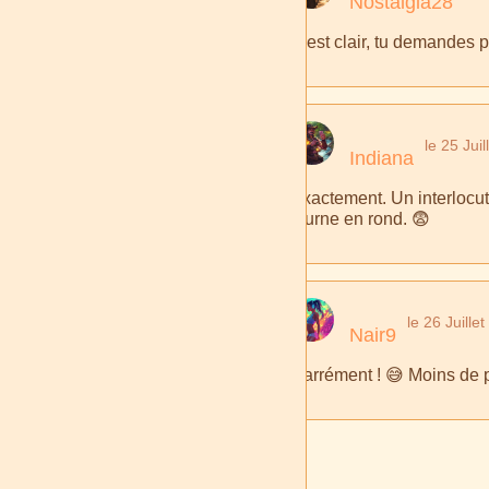
Nostalgia28
C'est clair, tu demandes 
le 25 Jui
Indiana
Exactement. Un interlocut
tourne en rond. 😨
le 26 Juille
Nair9
Carrément ! 😅 Moins de p