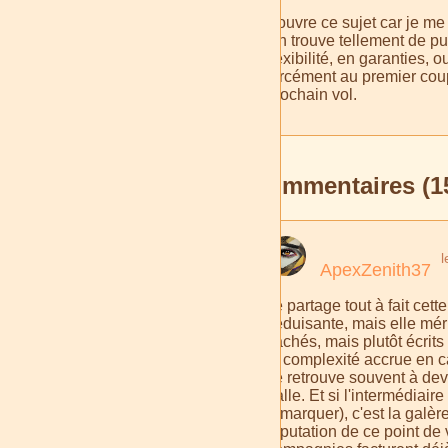
J'ouvre ce sujet car je m
On trouve tellement de pub
flexibilité, en garanties,
forcément au premier coup
prochain vol.
Commentaires (1
l
ApexZenith37
Je partage tout à fait cett
séduisante, mais elle méri
cachés, mais plutôt écrit
la complexité accrue en c
se retrouve souvent à dev
balle. Et si l'intermédiair
remarquer), c'est la galè
réputation de ce point de 