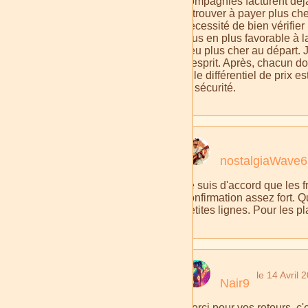
compagnies facturent déjà 
retrouver à payer plus ch
nécessité de bien vérifier
plus en plus favorable à 
peu plus cher au départ. J
d'esprit. Après, chacun d
si le différentiel de prix 
la sécurité.
nostalgiaWave6
Je suis d'accord que les f
confirmation assez fort. 
petites lignes. Pour les p
le 14 Avril 
Nair9
Merci pour vos retours, c'