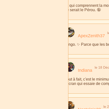
Et qui comprennent la moit
ce serait le Pérou. 🤪
ApexZenith37
Bingo. ✨ Parce que les bot
le 18 Dé
Indiana
Tout à fait, c'est le mini
l'écran qui essaie de comp
le 