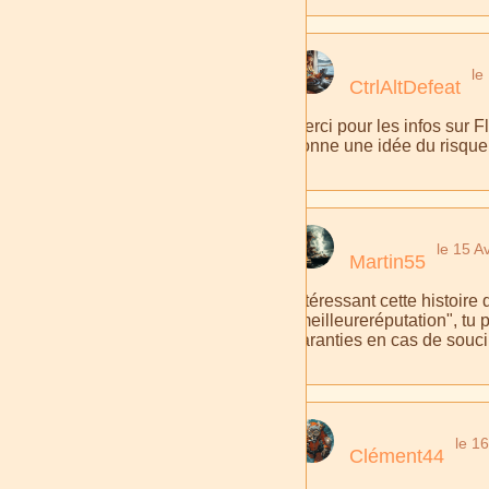
le
CtrlAltDefeat
Merci pour les infos sur Fl
donne une idée du risque.
le 15 A
Martin55
Intéressant cette histoir
"meilleureréputation", tu
garanties en cas de souci.
le 1
Clément44