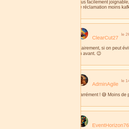
Plus facilement joignable
de réclamation moins kafk
le 
ClearCut27
Clairement, si on peut évi
en avant. 😉
le 
AdminAgile
Carrément ! 😅 Moins de p
EventHorizon76