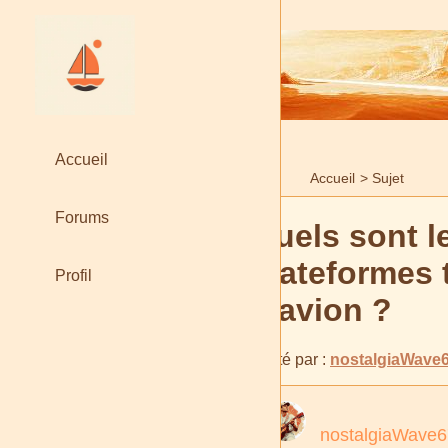
Accueil
Accueil
>
Sujet
Forums
Quels sont l
plateformes t
Profil
d'avion ?
Posté par :
nostalgiaWave
nostalgiaWave6