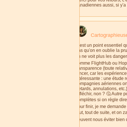
canadiennes aussi, si y'a
Cartographieu
C'est un point essentiel q
bas qu'on en oublie la pr
on ne voit plus les dange
comme FlightHub ou Hopper.
transparence (toute relative
lancer, car les expérience
intéressante : une étude 
compagnies aériennes ont
(retards, annulations, etc.
réfléchir, non ? 🤔 Autre 
complètes si on règle dire
pour finir, je me demande
tout, tout de suite, et on
peuvent nous éviter bien